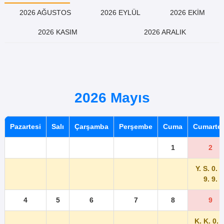
2026 AĞUSTOS
2026 EYLÜL
2026 EKİM
2026 KASIM
2026 ARALIK
2026 Mayıs
Pazartesi
Salı
Çarşamba
Perşembe
Cuma
Cumartes
1
2
Y. S. 0. 8
9. 9.
4
5
6
7
8
9
K. K. 0. 2