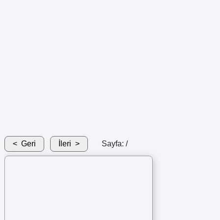
Geri
İleri
Sayfa:
/