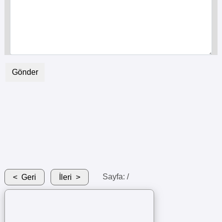
Geri
İleri
Sayfa:
/