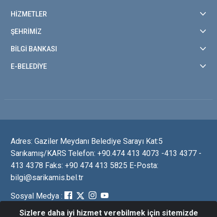
HİZMETLER
ŞEHRİMİZ
BİLGİ BANKASI
E-BELEDİYE
Adres: Gaziler Meydanı Belediye Sarayı Kat:5
Sarıkamış/KARS Telefon: +90.474 413 4073 -413 4377 -
413 4378 Faks: +90 474 413 5825 E-Posta:
bilgi@sarikamis.bel.tr
Sosyal Medya :
Sizlere daha iyi hizmet verebilmek için sitemizde